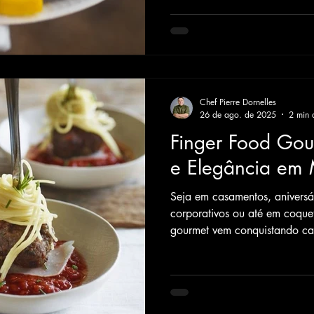
selo de... LEIA MAIS
Chef Pierre Dornelles
26 de ago. de 2025
2 min d
Finger Food Gou
e Elegância em 
Seja em casamentos, aniversári
corporativos ou até em coqueté
gourmet vem conquistando ca
Charmoso, versátil e saboroso