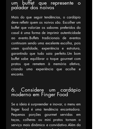
um buffet que represente o 
paladar dos noivos
Mais do que seguir tendências, o cardápio 
deve refletir quem os noivos são. Escolher um 
buffet que valorize os sabores preferidos do 
casal é uma forma de imprimir autenticidade 
ao evento.Buffets tradicionais de eventos 
continuam sendo uma excelente escolha, pois 
unem qualidade, experiência e estrutura, 
garantindo que tudo saia perfeito.Um bom 
buffet sabe equilibrar o toque gourmet com 
pratos que remetem à memória afetiva, 
criando uma experiência que acolhe e 
encanta.
6. Considere um cardápio 
moderno em Finger Food
Se a ideia é surpreender e inovar, o menu em 
finger food é uma tendência encantadora. 
Pequenas porções gourmet servidas em 
taças, colheres ou mini pratos tornam o 
serviço mais dinâmico e convidativo.Além da 