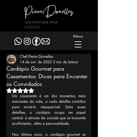
GASTRONOMIA PARA
EVENTOS
Menu
Chef Pierre Dornelles
14 de out. de 2025
3 min de leitura
Cardápio Gourmet para
Casamentos: Dicas para Encantar
os Convidados
Avaliado com NaN de 5 estrelas.
Um casamento é um dos momentos mais 
marcantes da vida, e cada detalhe contribui 
para torná-lo inesquecível. Entre esses 
detalhes, o cardápio ocupa um papel 
central: é através da comida que se transmite 
acolhimento, afeto e personalidade.
Nos últimos anos, o cardápio gourmet se 