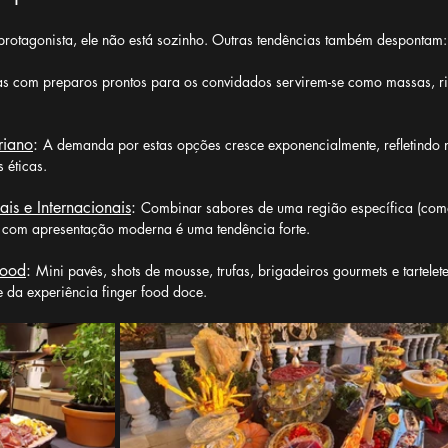
protagonista, ele não está sozinho. Outras tendências também despontam:
has com preparos prontos para os convidados servirem-se como massas, ris
riano
: 
A demanda por estas opções cresce exponencialmente, refletindo 
 éticas.
ais e Internacionais
: 
Combinar sabores de uma região específica (como
e) com apresentação moderna é uma tendência forte.
Food
: 
Mini pavês, shots de mousse, trufas, brigadeiros gourmets e tartelete
 da experiência finger food doce.