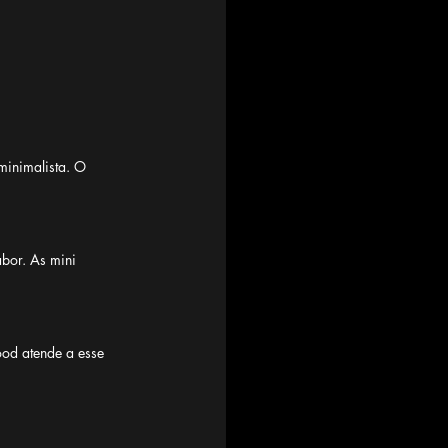
minimalista. O 
bor. As mini 
ood atende a esse 