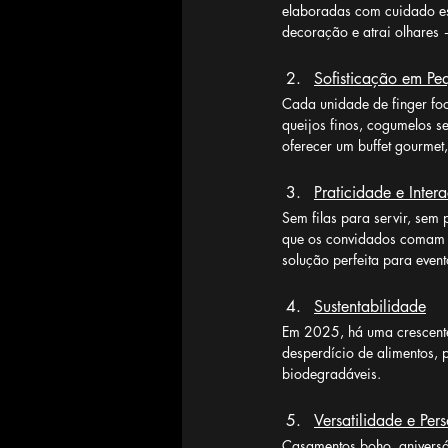
elaboradas com cuidado est
decoração e atrai olhares 
Sofisticação em Pe
Cada unidade de finger foo
queijos finos, cogumelos s
oferecer um buffet gourmet
Praticidade e Inter
Sem filas para servir, sem
que os convidados comam a
solução perfeita para event
Sustentabilidade
Em 2025, há uma crescente 
desperdício de alimentos, p
biodegradáveis.
Versatilidade e Per
Casamentos boho, aniversár