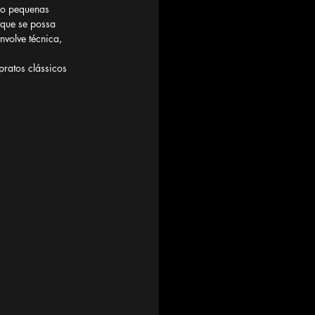
ão pequenas 
 que se possa 
volve técnica, 
ratos clássicos 