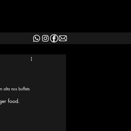
alta nos buffets 
ger food.