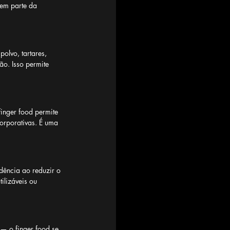
 em parte da 
olvo, tartares, 
o. Isso permite 
inger food permite 
rporativas. É uma 
dência ao reduzir o 
ilizáveis ou 
— o finger food se 