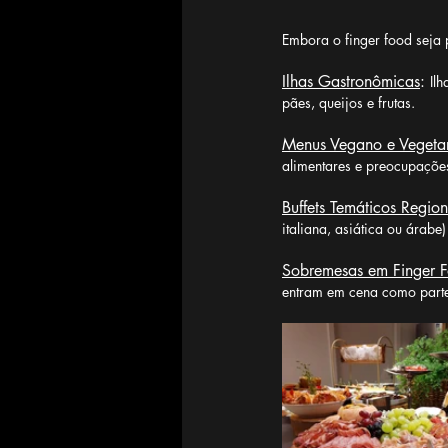
Embora o finger food seja 
Ilhas Gastronômicas
: 
Il
pães, queijos e frutas.
Menus Vegano e Vegeta
alimentares e preocupações
Buffets Temáticos Region
italiana, asiática ou árab
Sobremesas em Finger 
entram em cena como parte