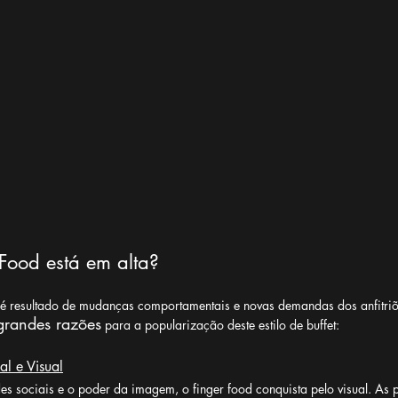
 Food está em alta?
 é resultado de mudanças comportamentais e novas demandas dos anfitriõ
grandes razões
 para a popularização deste estilo de buffet:
al e Visual
s sociais e o poder da imagem, o finger food conquista pelo visual. As 