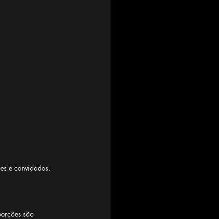
es e convidados. 
porções são 