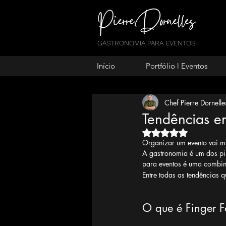
GASTRONOMIA PARA EVENTOS
Início
Portfólio l Eventos
Chef Pierre Dornelle
Tendências e
Avaliado com NaN
Organizar um evento vai m
A gastronomia é um dos pil
para eventos é uma combina
Entre todas as tendências q
O que é Finger 