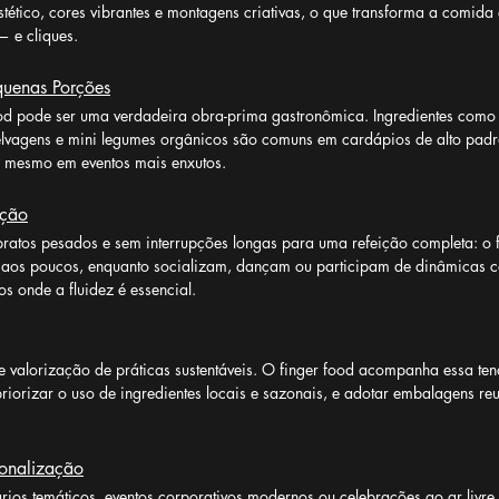
ético, cores vibrantes e montagens criativas, o que transforma a comida
— e cliques.
quenas Porções
d pode ser uma verdadeira obra-prima gastronômica. Ingredientes como p
elvagens e mini legumes orgânicos são comuns em cardápios de alto padrã
, mesmo em eventos mais enxutos.
ação
 pratos pesados e sem interrupções longas para uma refeição completa: o f
os poucos, enquanto socializam, dançam ou participam de dinâmicas co
os onde a fluidez é essencial.
valorização de práticas sustentáveis. O finger food acompanha essa ten
riorizar o uso de ingredientes locais e sazonais, e adotar embalagens reut
sonalização
ios temáticos, eventos corporativos modernos ou celebrações ao ar livre 