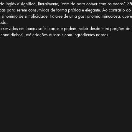
do inglês e significa, literalmente, “comida para comer com os dedos”. S
das para serem consumidas de forma prática e elegante. Ao contrário do
é sinônimo de simplicidade: trata-se de uma gastronomia minuciosa, que en
rada.
o servidas em louças sofisticadas e podem incluir desde mini porções de p
scondidinhos), até criações autorais com ingredientes nobres.