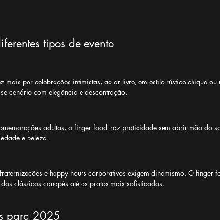
ferentes tipos de evento
mais por celebrações intimistas, ao ar livre, em estilo rústico-chique ou 
sse cenário com elegância e descontração. 
 comemorações adultas, o finger food traz praticidade sem abrir mão do sa
iedade e beleza.
nfraternizações e happy hours corporativos exigem dinamismo. O finger f
 dos clássicos canapés até os pratos mais sofisticados.
as para 2025